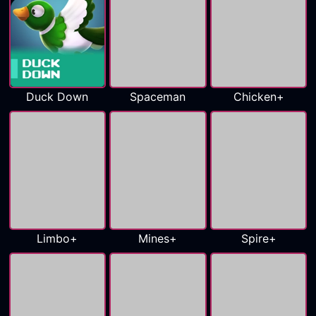
Duck Down
Spaceman
Chicken+
Limbo+
Mines+
Spire+