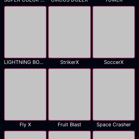
LIGHTNING BOMB
StrikerX
SoccerX
Fly X
Fruit Blast
Space Crasher