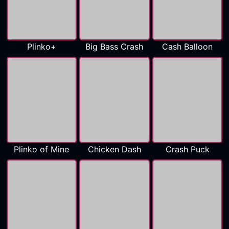
Plinko+
Big Bass Crash
Cash Balloon
Plinko of Mine
Chicken Dash
Crash Puck