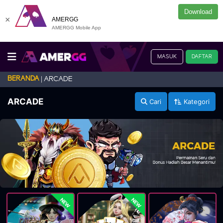
Download
×
AMERGG
AMERGG Mobile App
MASUK
DAFTAR
BERANDA
ARCADE
ARCADE
Cari
Kategori
NEW
NEW