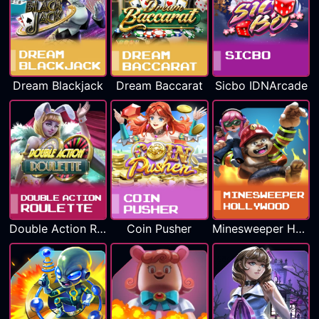
Dream Blackjack
Dream Baccarat
Sicbo IDNArcade
Double Action Roulette
Coin Pusher
Minesweeper Hollywood