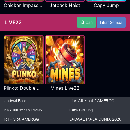
Chicken Impassable
Jetpack Heist
Capy Jump
LIVE22
Cari
Lihat Semua
Plinko: Double Wheel Live22
Mines Live22
Jadwal Bank
Link Alternatif AMERGG
Kalkulator Mix Parlay
Cara Betting
RTP Slot AMERGG
JADWAL PIALA DUNIA 2026