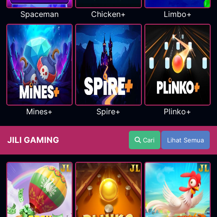
Spaceman
Chicken+
Limbo+
Mines+
Spire+
Plinko+
JILI GAMING
Cari
Lihat Semua