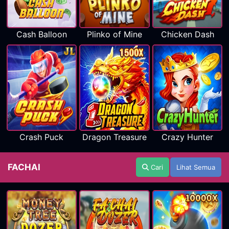
Cash Balloon
Plinko of Mine
Chicken Dash
Crash Puck
Dragon Treasure
Crazy Hunter
FACHAI
Cari
Lihat Semua